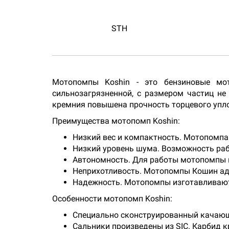
STH
Мотопомпы Koshin - это бензиновые мот
сильнозагрязненной, с размером частиц н
кремния повышена прочность торцевого уплот
Преимущества мотопомп Koshin:
Низкий вес и компактность. Мотопомпа 
Низкий уровень шума. Возможность раб
Автономность. Для работы мотопомпы н
Неприхотливость. Мотопомпы Кошин ад
Надежность. Мотопомпы изготавливают
Особенности мотопомп Koshin:
Специально сконструированный качающий
Сальники произведены из SIC. Карбид 