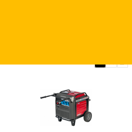
Электростанция бензиновая HONDA EU 30is1
инверторная
163 300 ₽