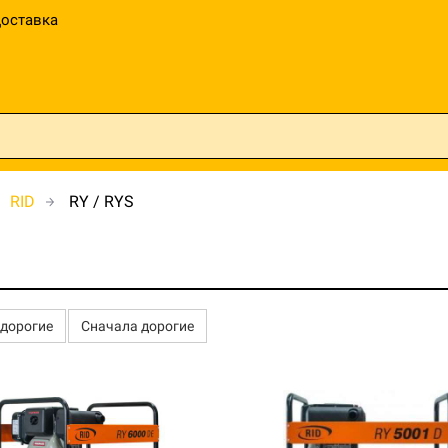
оставка
RID
RY / RYS
едорогие
Сначала дорогие