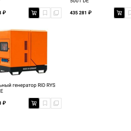
D
5001 DE
8 ₽
435 281 ₽
ьный генератор RID RYS
DE
3 ₽