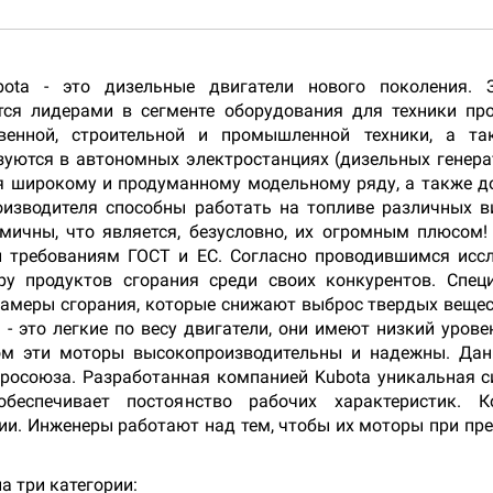
ota - это дизельные двигатели нового поколения.
ся лидерами в сегменте оборудования для техники пр
венной, строительной и промышленной техники, а т
зуются в автономных электростанциях (дизельных генерат
я широкому и продуманному модельному ряду, а также д
производителя способны работать на топливе различных 
мичны, что является, безусловно, их огромным плюсом! 
и требованиям ГОСТ и ЕС. Согласно проводившимся исс
у продуктов сгорания среди своих конкурентов. Спец
амеры сгорания, которые снижают выброс твердых вещес
 это легкие по весу двигатели, они имеют низкий уров
ом эти моторы высокопроизводительны и надежны. Да
 Евросоюза. Разработанная компанией Kubota уникальная 
беспечивает постоянство рабочих характеристик. 
и. Инженеры работают над тем, чтобы их моторы при пре
а три категории: