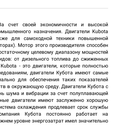
 За счет своей экономичности и высокой
омышленного назначения. Двигатели Kubota
акже для самоходной техники повышенной
орах). Мотор этого производителя способен
остаточному целевому диапазону мощностей
видов: от дизельного топлива до сжиженных
Kubota - это двигатели, которые полностью
ледованиям, двигатели Кубота имеют самые
иально для обеспечения таких показателей
тв в окружающую среду. Двигатели Кубота с
ень шума и вибрации за счет полуплавающей
нные двигатели имеют заслуженно хорошую
система охлаждения продлевает срок службы
Компания Кубота постоянно работает на
жнем уровне энергозатрат имел значительно