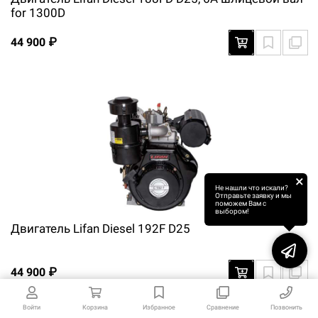
for 1300D
44 900 ₽
×
Не нашли что искали?
Отправьте заявку и мы
поможем Вам с
выбором!
Двигатель Lifan Diesel 192F D25
44 900 ₽
Войти
Корзина
Избранное
Сравнение
Позвонить