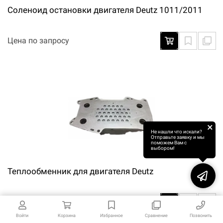
Соленоид остановки двигателя Deutz 1011/2011
Цена по запросу
×
Не нашли что искали?
Отправьте заявку и мы
поможем Вам с
выбором!
Теплообменник для двигателя Deutz
18 954 ₽
Войти
Корзина
Избранное
Сравнение
Позвонить