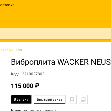
оставка
cker Neuson
Виброплита WACKER NEU
Код: 12210027802
115 000 ₽
В заявку
Быстрый заказ
Наличие:
нет в наличии