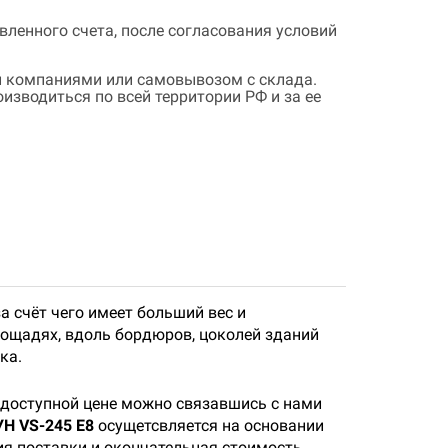
ленного счета, после согласования условий
 компаниями или самовывозом с склада.
зводиться по всей территории РФ и за ее
а счёт чего имеет больший вес и
ощадях, вдоль бордюров, цоколей зданий
ка.
 доступной цене можно связавшись с нами
Н VS-245 E8
осущетсвляется на основании
ия поставки и окончательная стоимость