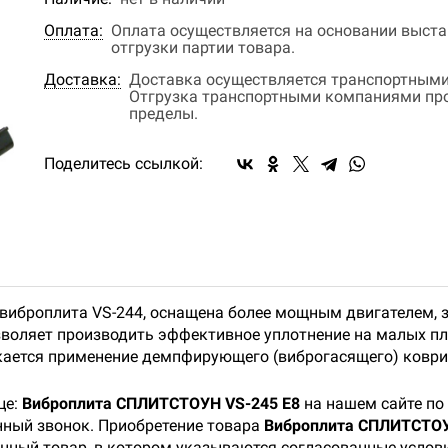
Оплата:
Оплата осуществляется на основании выстав
отгрузки партии товара.
Доставка:
Доставка осуществляется транспортными
Отгрузка транспортными компаниями прои
пределы.
Поделитесь ссылкой:
 виброплита VS-244, оснащена более мощным двигателем, з
воляет производить эффективное уплотнение на малых пл
скается применение демпфирующего (виброгасящего) коври
це:
Виброплита СПЛИТСТОУН VS-245 E8
на нашем сайте по
онный звонок. Приобретение товара
Виброплита СПЛИТСТОУ
данный товар, в котором указываются согласованные услов