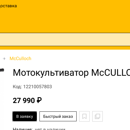
оставка
McCulloch
Мотокультиватор McCULL
Код: 12210057803
27 990 ₽
В заявку
Быстрый заказ
Наличие:
нет в наличии