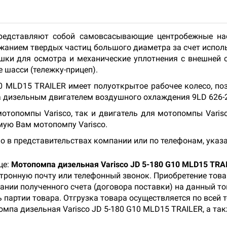
представляют собой самовсасывающие центробежные нас
жанием твердых частиц большого диаметра за счет испо
ки для осмотра и механические уплотнения с внешней с
 шасси (тележку-прицеп).
0 MLD15 TRAILER имеет полуоткрытое рабочее колесо, п
 дизельным двигателем воздушного охлаждения 9LD 626-2
топомпы Varisco, так и двигатель для мотопомпы Varisc
мую Вам мотопомпу Varisco.
о в представительствах компании или по телефонам, указ
це:
Мотопомпа дизельная Varisco JD 5-180 G10 MLD15 TRA
ктронную почту или телефонный звонок. Приобретение тов
ании полученного счета (договора поставки) на данный т
 партии товара. Отгрузка товара осуществляется по всей 
мпа дизельная Varisco JD 5-180 G10 MLD15 TRAILER, а та