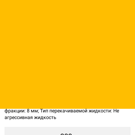
Мотопомпа дизельная
Varisco JD 12-400 G10
RZD24 SKID
Код: 12210074185
Производитель:
Atlas Copco
Вес нетто (без упаковки): 1850 кг; Макс. температура
ОЖ: 110 °C; Объём двигателя мотопомпы: 1400 куб.см;
Параметр Х: 300; Высота всасывания: 300 м; Размер
фракции: 8 мм; Тип перекачиваемой жидкости: Не
агрессивная жидкость