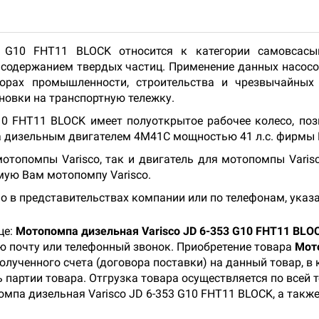
3 G10 FHT11 BLOCK относится к категории самовсасы
 содержанием твердых частиц. Применение данных насосо
орах промышленности, строительства и чрезвычайных 
новки на транспортную тележку.
10 FHT11 BLOCK имеет полуоткрытое рабочее колесо, по
 дизельным двигателем 4M41C мощностью 41 л.с. фирмы 
топомпы Varisco, так и двигатель для мотопомпы Varisc
мую Вам мотопомпу Varisco.
о в представительствах компании или по телефонам, указ
це:
Мотопомпа дизельная Varisco JD 6-353 G10 FHT11 BLO
ую почту или телефонный звонок. Приобретение товара
Мото
олученного счета (договора поставки) на данный товар, 
 партии товара. Отгрузка товара осуществляется по всей 
мпа дизельная Varisco JD 6-353 G10 FHT11 BLOCK, а такж