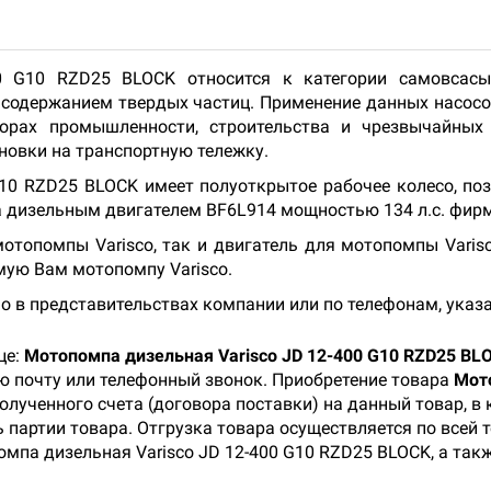
0 G10 RZD25 BLOCK относится к категории самовсас
 содержанием твердых частиц. Применение данных насосо
орах промышленности, строительства и чрезвычайных 
новки на транспортную тележку.
G10 RZD25 BLOCK имеет полуоткрытое рабочее колесо, по
 дизельным двигателем BF6L914 мощностью 134 л.с. фир
топомпы Varisco, так и двигатель для мотопомпы Varisc
мую Вам мотопомпу Varisco.
о в представительствах компании или по телефонам, указ
це:
Мотопомпа дизельная Varisco JD 12-400 G10 RZD25 BL
ую почту или телефонный звонок. Приобретение товара
Мото
олученного счета (договора поставки) на данный товар, 
 партии товара. Отгрузка товара осуществляется по всей 
мпа дизельная Varisco JD 12-400 G10 RZD25 BLOCK, а так