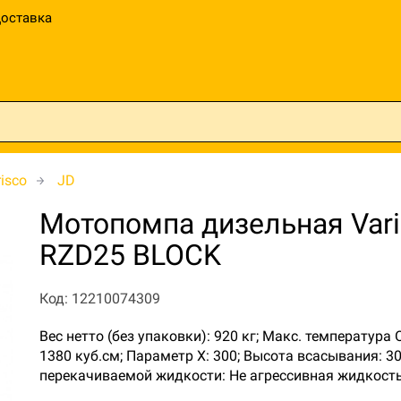
оставка
isco
JD
Мотопомпа дизельная Vari
RZD25 BLOCK
Код: 12210074309
Вес нетто (без упаковки): 920 кг; Макс. температур
1380 куб.см; Параметр Х: 300; Высота всасывания: 3
перекачиваемой жидкости: Не агрессивная жидкост