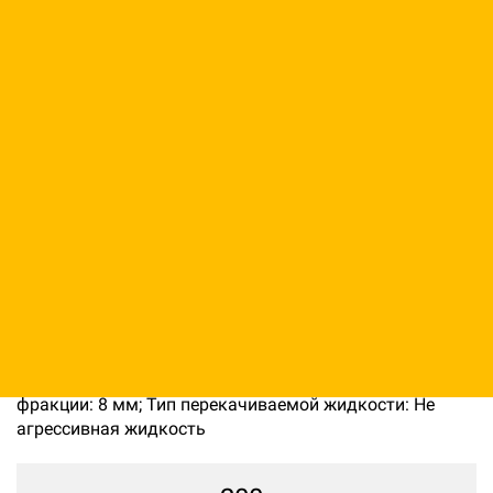
Мотопомпа дизельная
Varisco JD 8-300 G10 MHT
BLOCK
Код: 12210074312
Производитель:
Atlas Copco
Вес нетто (без упаковки): 920 кг; Макс. температура
ОЖ: 41 °C; Объём двигателя мотопомпы: 550 куб.см;
Параметр Х: 200; Высота всасывания: 200 м; Размер
фракции: 8 мм; Тип перекачиваемой жидкости: Не
агрессивная жидкость