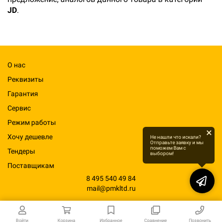
JD
.
О нас
Реквизиты
Гарантия
Сервис
Режим работы
×
Хочу дешевле
Не нашли что искали?
Отправьте заявку и мы
поможем Вам с
Тендеры
выбором!
Поставщикам
8 495 540 49 84
mail@pmkltd.ru
Войти
Корзина
Избранное
Сравнение
Позвонить