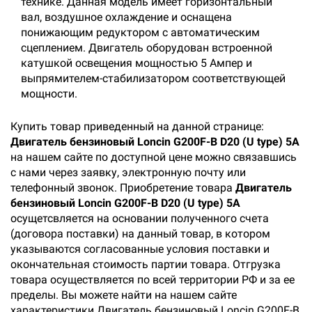
технике. Данная модель имеет горизонтальный
вал, воздушное охлаждение и оснащена
понижающим редуктором с автоматическим
сцеплением. Двигатель оборудован встроенной
катушкой освещения мощностью 5 Ампер и
выпрямителем-стабилизатором соответствующей
мощности.
Купить товар приведенный на данной странице:
Двигатель бензиновый Loncin G200F-B D20 (U type) 5А
на нашем сайте по доступной цене можно связавшись
с нами через заявку, электронную почту или
телефонный звонок. Приобретение товара
Двигатель
бензиновый Loncin G200F-B D20 (U type) 5А
осущетсвляется на основании полученного счета
(договора поставки) на данный товар, в котором
указываются согласованные условия поставки и
окончательная стоимость партии товара. Отгрузка
товара осуществляется по всей территории РФ и за ее
пределы. Вы можете найти на нашем сайте
характеристики Двигатель бензиновый Loncin G200F-B