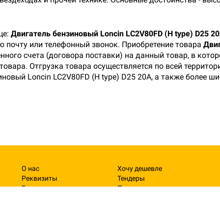
це:
Двигатель бензиновый Loncin LC2V80FD (H type) D25 2
ую почту или телефонный звонок. Приобретение товара
Двиг
нного счета (договора поставки) на данный товар, в кот
товара. Отгрузка товара осуществляется по всей территори
новый Loncin LC2V80FD (H type) D25 20А, а также более ш
О нас
Хочу дешевле
Реквизиты
Тендеры
Гарантия
Поставщикам
Сервис
Режим работы