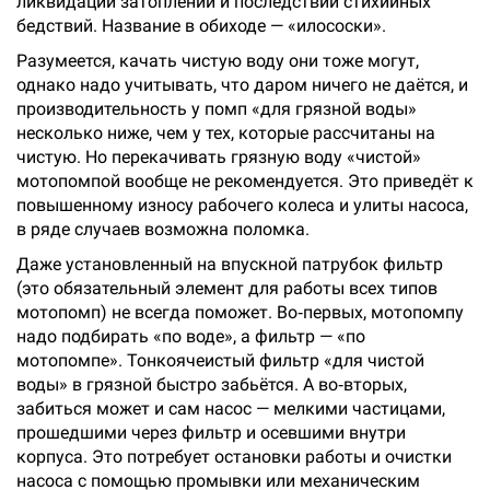
ликвидации затоплений и последствий стихийных
бедствий. Название в обиходе — «илососки».
Разумеется, качать чистую воду они тоже могут,
однако надо учитывать, что даром ничего не даётся, и
производительность у помп «для грязной воды»
несколько ниже, чем у тех, которые рассчитаны на
чистую. Но перекачивать грязную воду «чистой»
мотопомпой вообще не рекомендуется. Это приведёт к
повышенному износу рабочего колеса и улиты насоса,
в ряде случаев возможна поломка.
Даже установленный на впускной патрубок фильтр
(это обязательный элемент для работы всех типов
мотопомп) не всегда поможет. Во‑первых, мотопомпу
надо подбирать «по воде», а фильтр — «по
мотопомпе». Тонкоячеистый фильтр «для чистой
воды» в грязной быстро забьётся. А во‑вторых,
забиться может и сам насос — мелкими частицами,
прошедшими через фильтр и осевшими внутри
корпуса. Это потребует остановки работы и очистки
насоса с помощью промывки или механическим