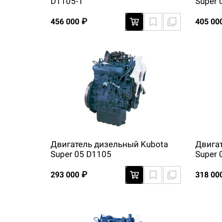
D1105-T
Super 
456 000 ₽
405 00
Двигатель дизельный Kubota
Двига
Super 05 D1105
Super 
293 000 ₽
318 00