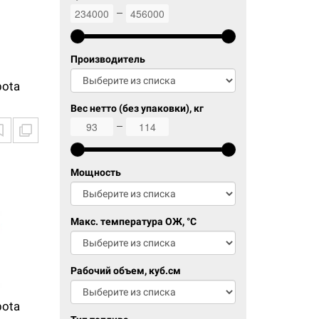
234000
456000
Производитель
bota
Вес нетто (без упаковки), кг
93
114
Мощность
Макс. температура ОЖ, °C
Рабочий объем, куб.см
bota